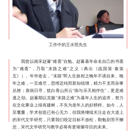
工作中的王水照先生
我曾以南宋赵蕃“难斋”自勉。赵蕃暮年命名自己的书斋
为“难斋”，乃取“末路之难”之义（典出《战国策·秦策
五》）。年华老去，“末路”即人生旅程之晚年不请自来。晚
年之难，一言难尽，思维迟钝而新知锐增，精力不支而杂事
丛脞；衰病日寻，犹白香山所云“病与乐天相伴住”，更是难
逃之劫。赵蕃期以克服“末路之难”为暮年人生的追求，努力
在文化事业上续有建树，不失为老年人的好榜样。如今，人
至耄耋，学术创造已有心无力，但我将继续关注走在大道上
的宋代文学研究，只要我们咬定目标不放松，勤勉刻苦不懈
怠，宋代文学研究与教学必将有更璀璨夺目的未来。