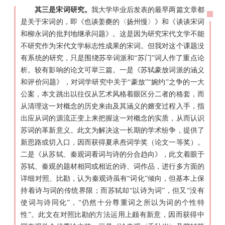
其三是宋词研究。
我大学毕业后发表的最早两篇文章都
是关于宋词的，即《也谈姜夔的〈扬州慢〉》和《谈谈宋词
和柳永词的批判地继承问题》。这是因为研究宋代文学不能
不研究作为宋代文学标志性成果的宋词。但我对这个课题没
有系统的研究，只是围绕苏辛词派和“苏门”词人作了重点论
析。较有影响的论文可举三篇。一是《苏轼豪放词派的涵义
和评价问题》，对词学研究中关于“豪放”“婉约”之争的一大
公案，本文跳出以往仅从艺术风格着眼区分二者的格套，而
从清理这一对概念的历史来由及其涵义的嬗变过程入手，指
出应从词的源流正变上来把握这一对概念的实质，从而认识
苏词的革新意义。此文为解决这一长期的学术纷争，提供了
新思路或切入口，因而获得夏承焘词学奖（论文一等奖）。
二是《从苏轼、秦观词看词与诗的分合趋向》，此文着眼于
苏轼、秦观的题材相同或相近的诗、词作品，进行多方面的
详细对照、比勘，认为秦观诗虽有“词化”倾向，但基本上保
持着诗与词的传统界限；而苏轼却“以诗为词”，但又“没有
使词与诗同化”，“仍然十分尊重词之所以为词的个性特
性”。此文在对照比勘的方法运用上颇有新意，因而获得中