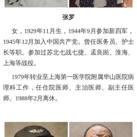
张罗
女，
1929
年
11
月生，
1944
年
9
月参加新四军，
1945
年
12
月加入中国共产党。曾任医务员、护士
长等职。参加过苏北七战七捷、孟良崮、淮海、
上海等战役。
1979
年转业至上海第一医学院附属华山医院病
理科工作，任住院医师、主治医师、副主任医
师。
1988
年
2
月离休。