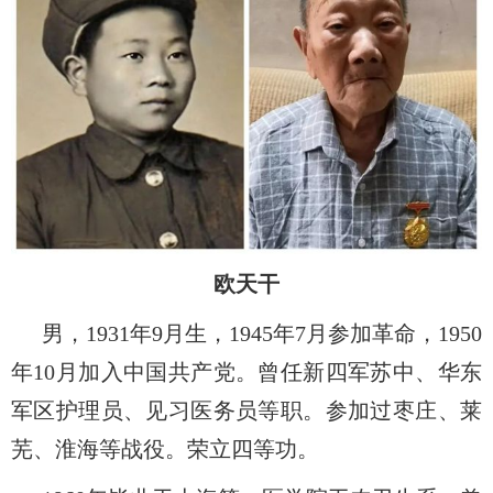
欧天干
男，
1931
年
9
月生，
1945
年
7
月参加革命，
1950
年
10
月加入中国共产党。曾任新四军苏中、华东
军区护理员、见习医务员等职。参加过枣庄、莱
芜、淮海等战役。荣立四等功。