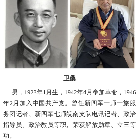
卫桑
男，
1923
年
1
月生，
1942
年
4
月参加革命，
1946
年
2
月加入中国共产党。曾任新四军一师一旅服
务团记者、新四军七师皖南支队电讯记者、政治
指导员、政治教员等职。荣获解放勋章、立三等
功。