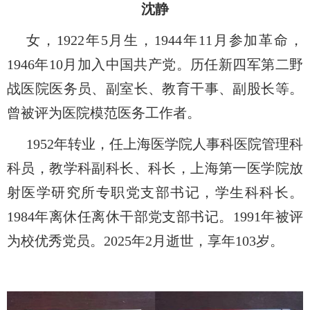
沈静
女，
1922
年
5
月生，
1944
年
11
月参加革命，
1946
年
10
月加入中国共产党。历任新四军第二野
战医院医务员、副室长、教育干事、副股长等。
曾被评为医院模范医务工作者。
1952
年转业，任上海医学院人事科医院管理科
科员，教学科副科长、科长，上海第一医学院放
射医学研究所专职党支部书记，学生科科长。
1984
年离休任离休干部党支部书记。
1991
年被评
为校优秀党员。
2025
年
2
月逝世，享年
103
岁。