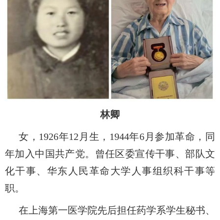
林卿
女，
1926
年
12
月生，
1944
年
6
月参加革命，同
年加入中国共产党。曾任区委宣传干事、部队文
化干事、华东人民革命大学人事组织科干事等
职。
在上海第一医学院先后担任药学系学生秘书、