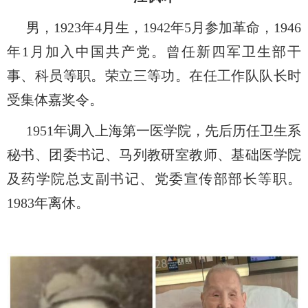
男，
1923
年
4
月生，
1942
年
5
月参加革命，
1946
年
1
月加入中国共产党。曾任新四军卫生部干
事、科员等职。荣立三等功。在任工作队队长时
受集体嘉奖令。
1951
年调入上海第一医学院，先后历任卫生系
秘书、团委书记、马列教研室教师、基础医学院
及药学院总支副书记、党委宣传部部长等职。
1983
年离休。