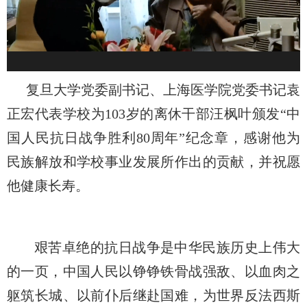
复旦大学党委副书记、上海医学院党委书记袁
正宏代表学校为
103
岁的离休干部汪枫叶颁发
“
中
国人民抗日战争胜利
80
周年
”
纪念章，感谢他为
民族解放和学校事业发展所作出的贡献，并祝愿
他健康长寿。
艰苦卓绝的抗日战争是中华民族历史上伟大
的一页，中国人民以铮铮铁骨战强敌、以血肉之
躯筑长城、以前仆后继赴国难，为世界反法西斯