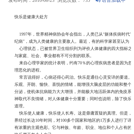
发布时间：2010-08-23
浏览次数：
735
语音加载中
快乐是健康大处方
1997年，世界精神病协会年会指出，人类已从“躯体疾病时代”进
纪病”，成为人类健康的主要敌人。最近，有的科学家甚至认为，
心理状态，已被世界卫生组织列为评价人体健康的四大指标之
与家庭、社会、事业都有不可分割的联系。
来自心理学家的统计表明，约有70％的心理疾病患者是因为忽
理恶化的进程。
常言说得好，心病还得心药治。快乐是通往心灵安详的要道。
乐观、开朗、愉快、喜悦的情绪，能增强大脑皮层的功能和整个
分泌，使机体抗病能力大大增强，并能极大地活跃体内的免疫系
神取代不良情绪，对人体健康十分重要；同时也说明，除了快乐
道理。
快乐使人健康，快乐使人长寿。这是毋庸置疑的真理。但是，
界经过长达10年时间，对100多个国家和地区的1万多人进行了
有浓重的主观色彩。它与种族、年龄、职业、地位和个人占有的