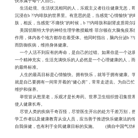
快乐属于每个人自己。
生活处境、生活状况相同的人，乐观主义者往往健康无恙，即
沉浸在b ??内啡肽的世界里。有意思的是，当感觉“心情愉快”的
肽，相反，当感觉“不痛快”的时候，b ??内啡肽和副肾皮质荷
美国切斯特大学的神经生理学教授戴维·菲尔顿在大脑兔疫系统
作用，体内各个地方都存在着受体。他同时指出，脑内分泌b ??
而防御疾病，维持身体健康。
一个人活不到应有的寿命，是自己的过错。如果你是一个达观
一个精神充实，生活充满快乐的人必然是一个心理健康的人，而
的最终标准。
人生的最高目标是心情愉快。拥有快乐，就等于拥有健康。学
就是自己要拥有一间常开着的“健心房”，常常走进去。为自己忙
维护和保养。
举世皆从愁里老，乐观才是长寿药。世界卫生组织曾召集世界
使人健康长寿。
尽管人类的疾病千奇百怪，尽管医生开出的处方千差万别，然
学工作者以及健康教育从业人员，应当善于推进快乐健康法的传
自我保健，也有利于全民健康目标的实施。 (摘自中国气功科